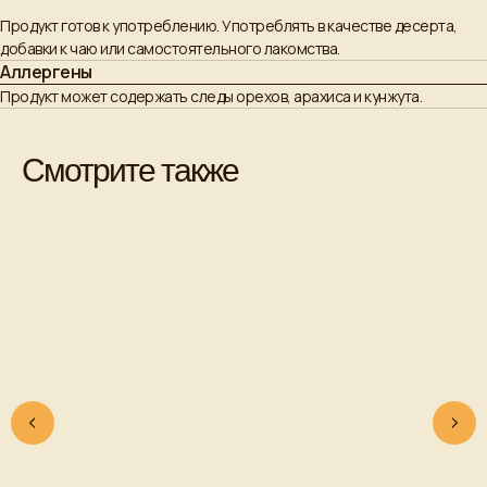
Продукт готов к употреблению. Употреблять в качестве десерта,
добавки к чаю или самостоятельного лакомства.
Аллергены
Продукт может содержать следы орехов, арахиса и кунжута.
Смотрите также
+7 (962)-856-81-66
sale@2burunduka.ru
Продукция
ИП Фольц Е. С.
Сотрудничество
ИНН 230308782958
Оплата и доставка
ОГРНИП
О нас
320237500320500
Контакты
Политика
конфиденциальности