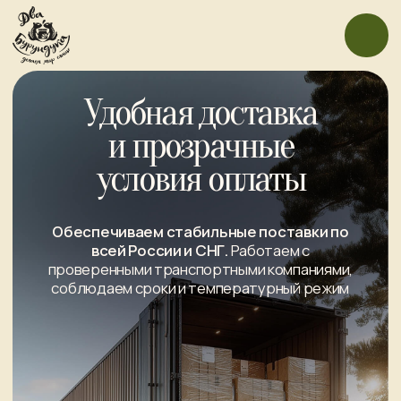
Удобная доставка
и прозрачные
условия оплаты
Обеспечиваем стабильные поставки по
всей России и СНГ.
Работаем с
проверенными транспортными компаниями,
соблюдаем сроки и температурный режим