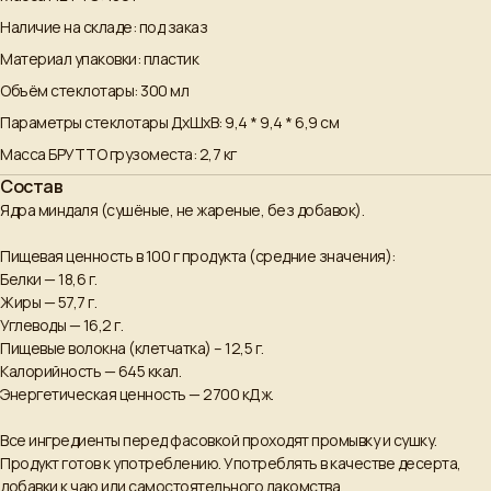
Наличие на складе: под заказ
Материал упаковки: пластик
Объём стеклотары: 300 мл
Параметры стеклотары ДxШxВ: 9,4 * 9,4 * 6,9 см
Масса БРУТТО грузоместа: 2,7 кг
Состав
Ядра миндаля (сушёные, не жареные, без добавок).
Пищевая ценность в 100 г продукта (средние значения):
Белки — 18,6 г.
Жиры — 57,7 г.
+7 (962)-856-81-66
Углеводы — 16,2 г.
Пищевые волокна (клетчатка) – 12,5 г.
sale@2burunduka.ru
Калорийность — 645 ккал.
Энергетическая ценность — 2700 кДж.
Продукция
ИП Фольц Е. С.
Сотрудничество
ИНН 230308782958
Оплата и доставка
ОГРНИП
Все ингредиенты перед фасовкой проходят промывку и сушку.
О нас
320237500320500
Продукт готов к употреблению. Употреблять в качестве десерта,
Контакты
Политика
конфиденциальности
добавки к чаю или самостоятельного лакомства.