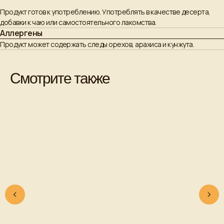
Продукт готов к употреблению. Употреблять в качестве десерта,
добавки к чаю или самостоятельного лакомства.
Аллергены
Продукт может содержать следы орехов, арахиса и кунжута.
Смотрите также
+7 (962)-856-81-66
sale@2burunduka.ru
Продукция
ИП Фольц Е. С.
Сотрудничество
ИНН 230308782958
Оплата и доставка
ОГРНИП
О нас
320237500320500
Контакты
Политика
конфиденциальности
© 2017 - 2026 «Два Бурундука»
Разработка сайта