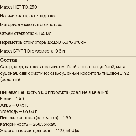
Масса НЕТТО: 250 г
Наличие на складе: под заказ
Материал упаковки: стеклотара
Объём стеклотары: 165 мл
Параметры стеклотары ДxШxВ: 6,8*6,8*8 см
Масса БРУТТО грузоместа: 9,6 кг
Состав
Сахар, вода, патока, апельсин сушёный, эстрагон сушёный, мята
сушеная, киви осмотически высушенный, краситель пищевой E142
(зелёный).
Пищевая ценность в 100 г продукта (средние значения):
Белки — 1,49 г.
Жиры — 0,45 г.
Углеводы — 64,63 г.
Пищевые волокна (клетчатка) — 1,69 г.
Калорийность — 268,53 ккал.
Энергетическая ценность — 1123,53 кДж.