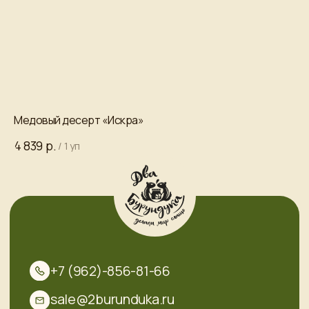
Все права защищены.
е»
Медовый десерт «Искра»
Ме
р.
4 839
5 
/
1 уп
/* Заголовки табов */